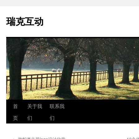
瑞克互动
跳
首
关于我
联系我
至
页
们
们
正
←
旗帜类主题logo设计欣赏
10个