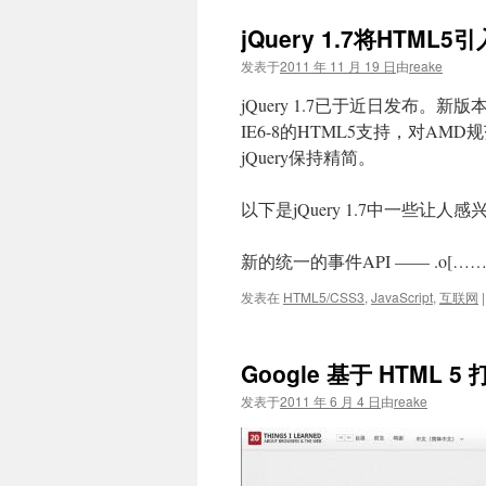
jQuery 1.7将HTML5引
发表于
2011 年 11 月 19 日
由
reake
jQuery 1.7已于近日发布
IE6-8的HTML5支持，对AM
jQuery保持精简。
以下是jQuery 1.7中一些让人
新的统一的事件API —— .o[……
发表在
HTML5/CSS3
,
JavaScript
,
互联网
|
Google 基于 HTML
发表于
2011 年 6 月 4 日
由
reake