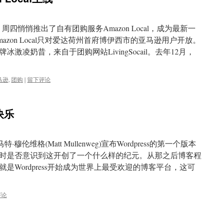
周四悄悄推出了自有团购服务Amazon Local，成为最新一
zon Local只对爱达荷州首府博伊西市的亚马逊用户开放。
激凌奶昔，来自于团购网站LivingSocail。去年12月，
马逊
,
团购
|
留下评论
快乐
·穆伦维格(Matt Mullenweg)宣布Wordpress的第一个版本
时是否意识到这开创了一个什么样的纪元。从那之后博客程
是Wordpress开始成为世界上最受欢迎的博客平台，这可
评论