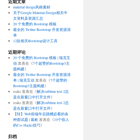
近期文章
material design风格素材
关于Google Material Design相关中
文资料及资源汇总
20 个免费的 Bootstrap 模板
最全的 Twitter Bootstrap 开发资源清
单
12款相关Bootstrap设计工具
近期评论
20 个免费的 Bootstrap 模板 | 瑞克互
动
发表在《
7个超赞的Bootstrap3主
题构建
》
最全的 Twitter Bootstrap 开发资源清
单 | 瑞克互动
发表在《
7个超赞的
Bootstrap3主题构建
》
reake
发表在《
解决sublime text 2总
是在新窗口中打开文件
》
reake
发表在《
解决sublime text 2总
是在新窗口中打开文件
》
【转】Web前端年后跳槽必看的各
种面试题 | 葛彬
发表在《
10个惊人
的Css Hacks技巧
》
归档