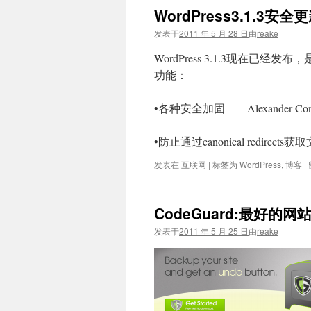
WordPress3.1.3安全更
发表于
2011 年 5 月 28 日
由
reake
WordPress 3.1.3现在
功能：
•各种安全加固——Alexander Con
•防止通过canonical redirec
发表在
互联网
|
标签为
WordPress
,
博客
|
CodeGuard:最好的
发表于
2011 年 5 月 25 日
由
reake