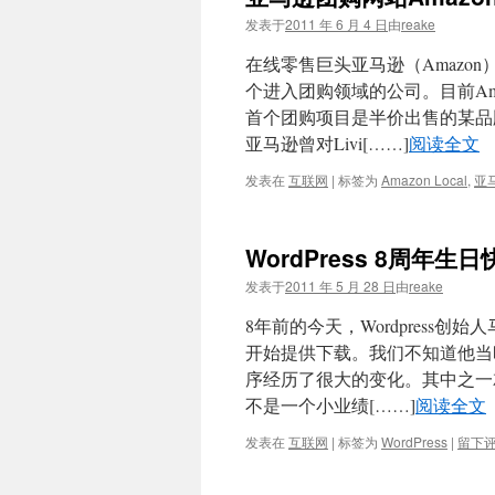
发表于
2011 年 6 月 4 日
由
reake
在线零售巨头亚马逊（Amazon）
个进入团购领域的公司。目前Ama
首个团购项目是半价出售的某品牌冰
亚马逊曾对Livi[……]
阅读全文
发表在
互联网
|
标签为
Amazon Local
,
亚
WordPress 8周年生日
发表于
2011 年 5 月 28 日
由
reake
8年前的今天，Wordpress创始人马特
开始提供下载。我们不知道他当
序经历了很大的变化。其中之一就
不是一个小业绩[……]
阅读全文
发表在
互联网
|
标签为
WordPress
|
留下