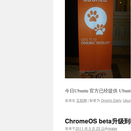
今日Ubuntu 官方已经提供 Ubuntu 11
发表在
互联网
|
标签为
Oneiric Daily
,
Ubun
ChromeOS beta升级
发表于
2011 年 5 月 25 日
由
reake