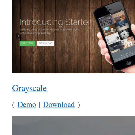
Grayscale
(
Demo
|
Download
)