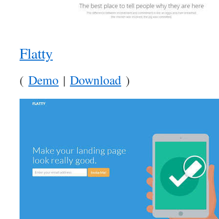
Flatty
(
Demo
|
Download
)