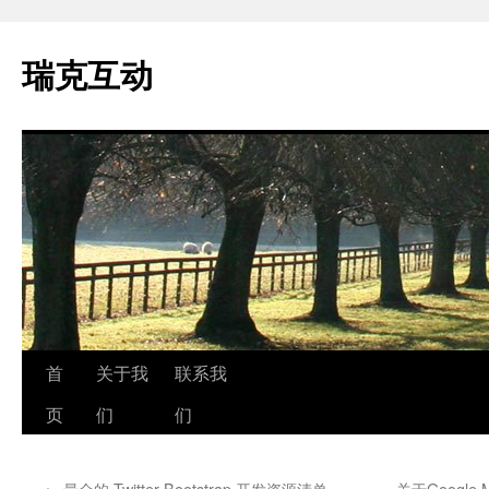
瑞克互动
跳
首
关于我
联系我
至
页
们
们
正
←
最全的 Twitter Bootstrap 开发资源清单
关于Google 