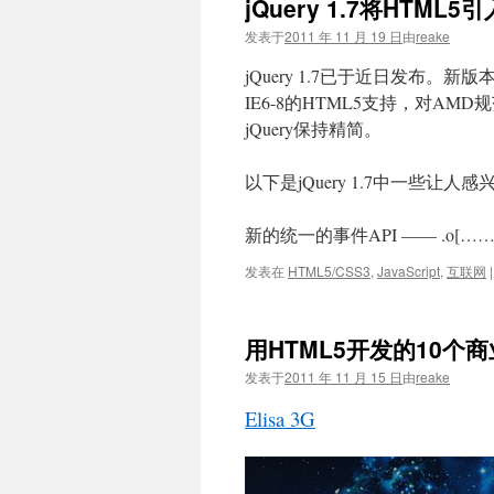
jQuery 1.7将HTML5引
文
发表于
2011 年 11 月 19 日
由
reake
jQuery 1.7已于近日发布
IE6-8的HTML5支持，对AM
jQuery保持精简。
以下是jQuery 1.7中一些让人
新的统一的事件API —— .o[……
发表在
HTML5/CSS3
,
JavaScript
,
互联网
|
用HTML5开发的10个
发表于
2011 年 11 月 15 日
由
reake
Elisa 3G