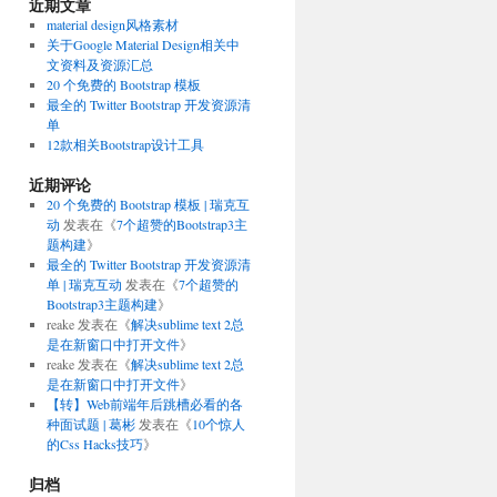
近期文章
material design风格素材
关于Google Material Design相关中
文资料及资源汇总
20 个免费的 Bootstrap 模板
最全的 Twitter Bootstrap 开发资源清
单
12款相关Bootstrap设计工具
近期评论
20 个免费的 Bootstrap 模板 | 瑞克互
动
发表在《
7个超赞的Bootstrap3主
题构建
》
最全的 Twitter Bootstrap 开发资源清
单 | 瑞克互动
发表在《
7个超赞的
Bootstrap3主题构建
》
reake
发表在《
解决sublime text 2总
是在新窗口中打开文件
》
reake
发表在《
解决sublime text 2总
是在新窗口中打开文件
》
【转】Web前端年后跳槽必看的各
种面试题 | 葛彬
发表在《
10个惊人
的Css Hacks技巧
》
归档