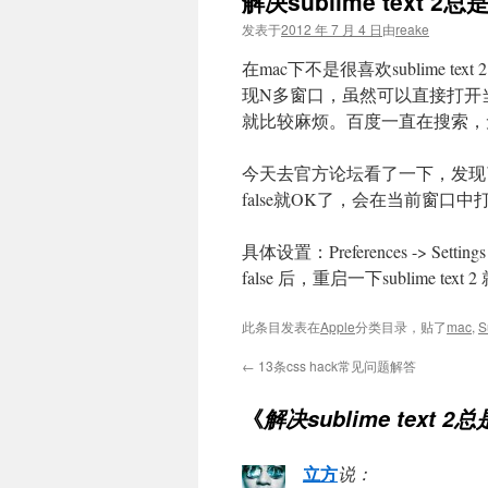
解决sublime text
文
发表于
2012 年 7 月 4 日
由
reake
在mac下不是很喜欢sublime
现N多窗口，虽然可以直接打开
就比较麻烦。百度一直在搜索，
今天去官方论坛看了一下，发现了一个设置: 
false就OK了，会在当前窗口中
具体设置：Preferences -> Setting
false 后，重启一下sublime text 
此条目发表在
Apple
分类目录，贴了
mac
,
S
←
13条css hack常见问题解答
《
解决sublime text
立方
说：