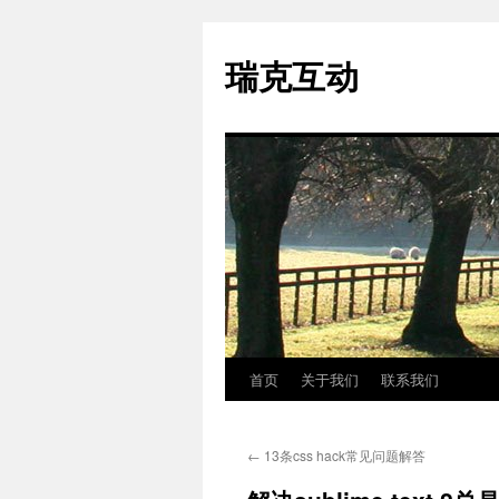
瑞克互动
首页
关于我们
联系我们
跳
至
←
13条css hack常见问题解答
正