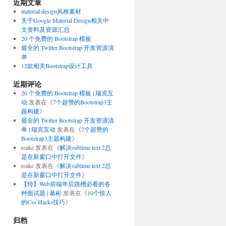
近期文章
material design风格素材
关于Google Material Design相关中
文资料及资源汇总
20 个免费的 Bootstrap 模板
最全的 Twitter Bootstrap 开发资源清
单
12款相关Bootstrap设计工具
近期评论
20 个免费的 Bootstrap 模板 | 瑞克互
动
发表在《
7个超赞的Bootstrap3主
题构建
》
最全的 Twitter Bootstrap 开发资源清
单 | 瑞克互动
发表在《
7个超赞的
Bootstrap3主题构建
》
reake
发表在《
解决sublime text 2总
是在新窗口中打开文件
》
reake
发表在《
解决sublime text 2总
是在新窗口中打开文件
》
【转】Web前端年后跳槽必看的各
种面试题 | 葛彬
发表在《
10个惊人
的Css Hacks技巧
》
归档