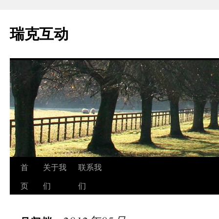
瑞克互动
跳
首
关于我
联系我
至
页
们
们
正