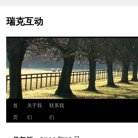
瑞克互动
跳
首
关于我
联系我
至
页
们
们
正