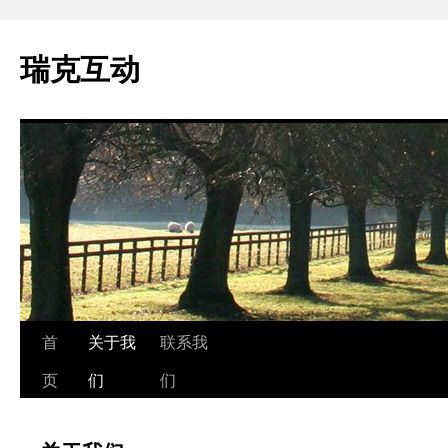
瑞克互动
跳
首
关于我
联系我
至
页
们
们
正