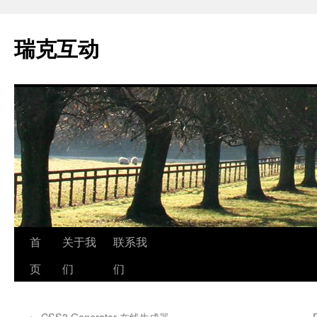
瑞克互动
跳
首
关于我
联系我
至
页
们
们
正
←
CSS3 Generator 在线生成器