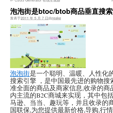
文
泡泡街是btoc/btob商品垂直搜
发表于
2011 年 5 月 7 日
由
reake
泡泡街
是一个聪明、温暖、人性化的bt
搜索引擎 ，是中国最先进的购物搜
准全面的商品及商家信息,收录的商
内主流的B2C商城来实现，其中包
马逊、当当、趣玩等，并且收录的
国联保,为您提供最新价格,导购,行