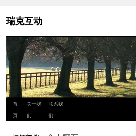
瑞克互动
跳
首
关于我
联系我
至
页
们
们
正