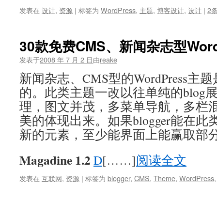
发表在
设计
,
资源
|
标签为
WordPress
,
主题
,
博客设计
,
设计
|
2
30款免费CMS、新闻杂志型Word
发表于
2008 年 7 月 2 日
由
reake
新闻杂志、CMS型的WordPress主题是
的。此类主题一改以往单纯的blog
理，图文并茂，多菜单导航，多栏
美的体现出来。如果blogger能在
新的元素，至少能界面上能赢取部分
Magadine 1.2
D
[……]
阅读全文
发表在
互联网
,
资源
|
标签为
blogger
,
CMS
,
Theme
,
WordPress