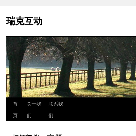
瑞克互动
跳
首
关于我
联系我
至
页
们
们
正