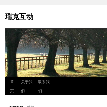
瑞克互动
跳
首
关于我
联系我
至
页
们
们
正