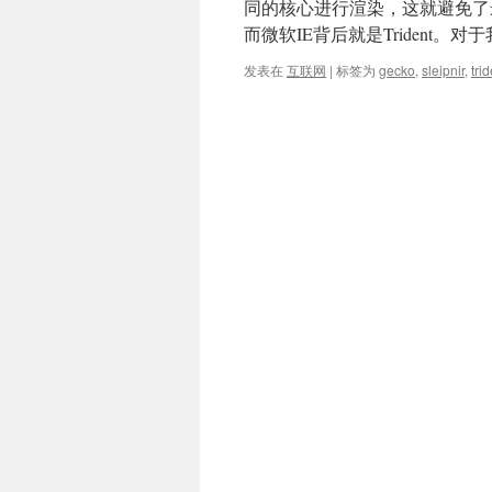
同的核心进行渲染，这就避免了最麻烦的
而微软IE背后就是Trident。对
发表在
互联网
|
标签为
gecko
,
sleipnir
,
tri