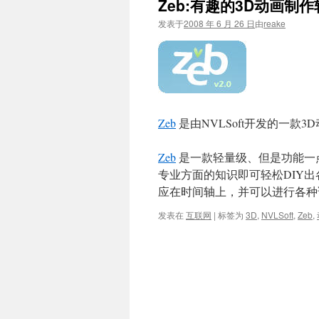
Zeb:有趣的3D动画制
文
发表于
2008 年 6 月 26 日
由
reake
Zeb
是由NVLSoft开发的一款
Zeb
是一款轻量级、但是功能一
专业方面的知识即可轻松DIY出
应在时间轴上，并可以进行各种详
发表在
互联网
|
标签为
3D
,
NVLSoft
,
Zeb
,