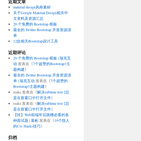
近期文章
material design风格素材
关于Google Material Design相关中
文资料及资源汇总
20 个免费的 Bootstrap 模板
最全的 Twitter Bootstrap 开发资源清
单
12款相关Bootstrap设计工具
近期评论
20 个免费的 Bootstrap 模板 | 瑞克互
动
发表在《
7个超赞的Bootstrap3主
题构建
》
最全的 Twitter Bootstrap 开发资源清
单 | 瑞克互动
发表在《
7个超赞的
Bootstrap3主题构建
》
reake
发表在《
解决sublime text 2总
是在新窗口中打开文件
》
reake
发表在《
解决sublime text 2总
是在新窗口中打开文件
》
【转】Web前端年后跳槽必看的各
种面试题 | 葛彬
发表在《
10个惊人
的Css Hacks技巧
》
归档