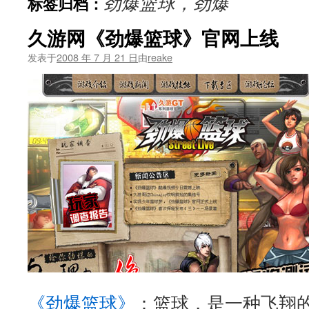
劲爆篮球，劲爆
标签归档：
文
久游网《劲爆篮球》官网上线
发表于
2008 年 7 月 21 日
由
reake
《劲爆篮球》
：篮球，是一种飞翔