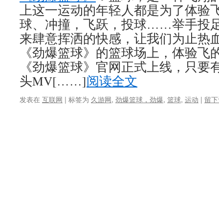
上这一运动的年轻人都是为了体验飞
球、冲撞，飞跃，投球……举手投
来肆意挥洒的快感，让我们为止热
《劲爆篮球》的篮球场上，体验飞的
《劲爆篮球》官网正式上线，只要
头MV
[……]
阅读全文
发表在
互联网
|
标签为
久游网
,
劲爆篮球，劲爆
,
篮球
,
运动
|
留下