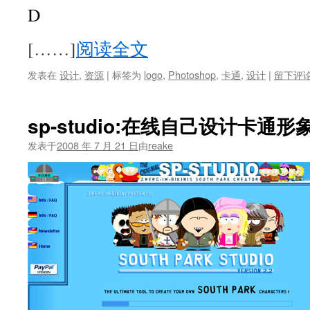
D
[……]
阅读全文
发表在
设计
,
资源
|
标签为
logo
,
Photoshop
,
卡通
,
设计
|
留下评
sp-studio:在线自己设计卡通形
发表于
2008 年 7 月 21 日
由
reake