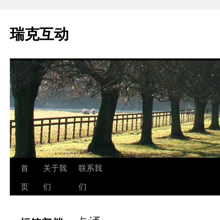
瑞克互动
跳
首
关于我
联系我
至
页
们
们
正