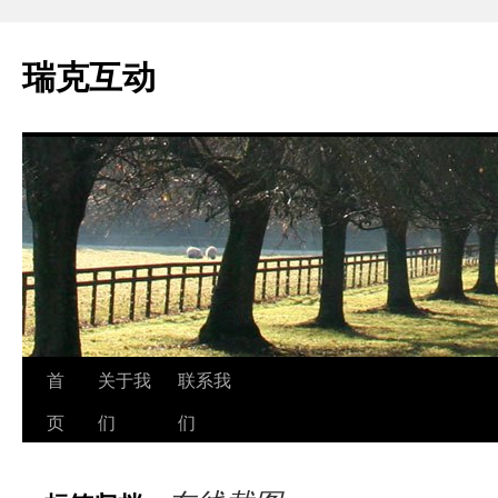
瑞克互动
跳
首
关于我
联系我
至
页
们
们
正