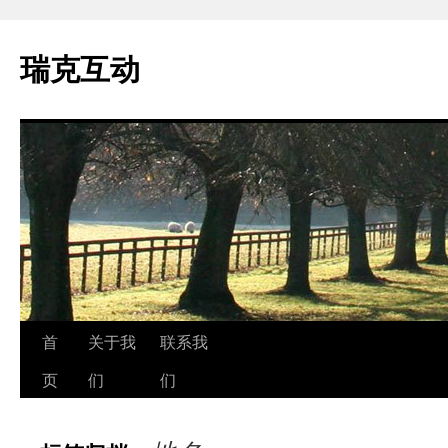
瑞克互动
跳
首
关于我
联系我
至
页
们
们
正