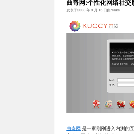
曲奇网:个性化网络社交
文
发表于
2008 年 9 月 16 日
由
reake
曲奇网
是一家刚刚进入内测的互