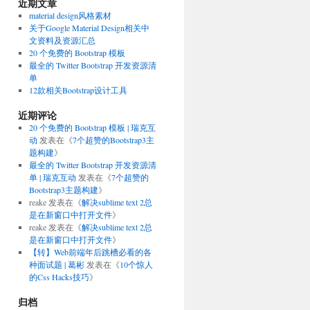
近期文章
material design风格素材
关于Google Material Design相关中
文资料及资源汇总
20 个免费的 Bootstrap 模板
最全的 Twitter Bootstrap 开发资源清
单
12款相关Bootstrap设计工具
近期评论
20 个免费的 Bootstrap 模板 | 瑞克互
动
发表在《
7个超赞的Bootstrap3主
题构建
》
最全的 Twitter Bootstrap 开发资源清
单 | 瑞克互动
发表在《
7个超赞的
Bootstrap3主题构建
》
reake
发表在《
解决sublime text 2总
是在新窗口中打开文件
》
reake
发表在《
解决sublime text 2总
是在新窗口中打开文件
》
【转】Web前端年后跳槽必看的各
种面试题 | 葛彬
发表在《
10个惊人
的Css Hacks技巧
》
归档