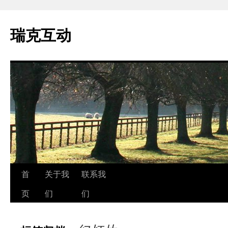
瑞克互动
跳
首
关于我
联系我
至
页
们
们
正