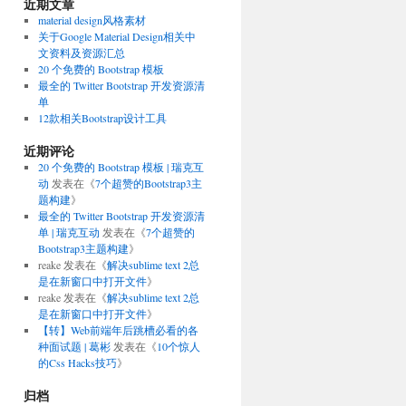
近期文章
material design风格素材
关于Google Material Design相关中
文资料及资源汇总
20 个免费的 Bootstrap 模板
最全的 Twitter Bootstrap 开发资源清
单
12款相关Bootstrap设计工具
近期评论
20 个免费的 Bootstrap 模板 | 瑞克互
动
发表在《
7个超赞的Bootstrap3主
题构建
》
最全的 Twitter Bootstrap 开发资源清
单 | 瑞克互动
发表在《
7个超赞的
Bootstrap3主题构建
》
reake
发表在《
解决sublime text 2总
是在新窗口中打开文件
》
reake
发表在《
解决sublime text 2总
是在新窗口中打开文件
》
【转】Web前端年后跳槽必看的各
种面试题 | 葛彬
发表在《
10个惊人
的Css Hacks技巧
》
归档