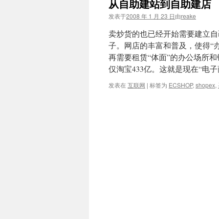
从自助建站到自助建店
文
发表于
2008 年 1 月 23 日
由
reake
卖炒货的也已经开始需要建立自
子。网店的丰富和普及，使得“
再需要租赁“体面”的办公场所和铺
仅淘宝433亿。这就是现在“电子
发表在
互联网
|
标签为
ECSHOP
,
shopex
,