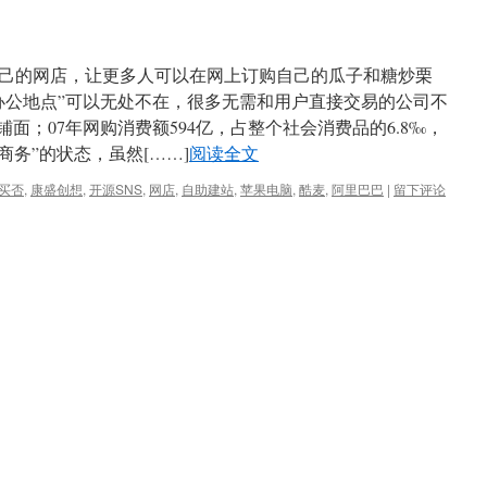
己的网店，让更多人可以在网上订购自己的瓜子和糖炒栗
办公地点”可以无处不在，很多无需和用户直接交易的公司不
面；07年网购消费额594亿，占整个社会消费品的6.8‰，
商务”的状态，虽然[……]
阅读全文
买否
,
康盛创想
,
开源SNS
,
网店
,
自助建站
,
苹果电脑
,
酷麦
,
阿里巴巴
|
留下评论