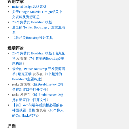
近期文章
material design风格素材
关于Google Material Design相关中
文资料及资源汇总
20 个免费的 Bootstrap 模板
最全的 Twitter Bootstrap 开发资源清
单
12款相关Bootstrap设计工具
近期评论
20 个免费的 Bootstrap 模板 | 瑞克互
动
发表在《
7个超赞的Bootstrap3主
题构建
》
最全的 Twitter Bootstrap 开发资源清
单 | 瑞克互动
发表在《
7个超赞的
Bootstrap3主题构建
》
reake
发表在《
解决sublime text 2总
是在新窗口中打开文件
》
reake
发表在《
解决sublime text 2总
是在新窗口中打开文件
》
【转】Web前端年后跳槽必看的各
种面试题 | 葛彬
发表在《
10个惊人
的Css Hacks技巧
》
归档