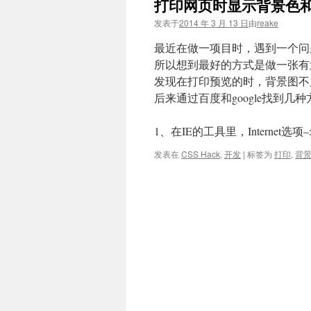
打印网页时显示背景色
文
发表于
2014 年 3 月 13 日
由
reake
最近在做一项目时，遇到一个问
所以想到最好的方式是做一张有
发现在打印预览的时，背景图不
后来通过百度和google找到几
1、在IE的工具里，Internet选项
发表在
CSS Hack
,
开发
|
标签为
打印
,
背