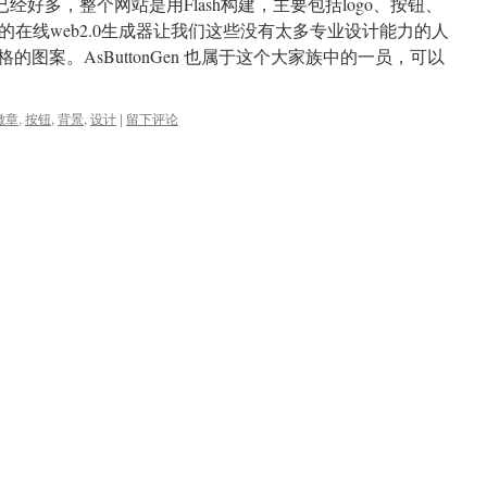
成器已经好多，整个网站是用Flash构建，主要包括logo、按钮、
在线web2.0生成器让我们这些没有太多专业设计能力的人
格的图案。AsButtonGen 也属于这个大家族中的一员，可以
徽章
,
按钮
,
背景
,
设计
|
留下评论