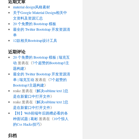
近期文章
material design风格素材
关于Google Material Design相关中
文资料及资源汇总
20 个免费的 Bootstrap 模板
最全的 Twitter Bootstrap 开发资源清
单
12款相关Bootstrap设计工具
近期评论
20 个免费的 Bootstrap 模板 | 瑞克互
动
发表在《
7个超赞的Bootstrap3主
题构建
》
最全的 Twitter Bootstrap 开发资源清
单 | 瑞克互动
发表在《
7个超赞的
Bootstrap3主题构建
》
reake
发表在《
解决sublime text 2总
是在新窗口中打开文件
》
reake
发表在《
解决sublime text 2总
是在新窗口中打开文件
》
【转】Web前端年后跳槽必看的各
种面试题 | 葛彬
发表在《
10个惊人
的Css Hacks技巧
》
归档