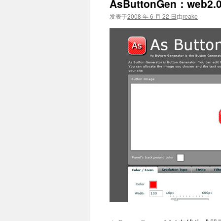
AsButtonGen：web
文
发表于
2008 年 6 月 22 日
由
reake