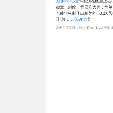
AsButtonGen
:web2.0在线生
徽章、斜纹、背景几大类，简单的
也能轻松制作出精美的web2.0风
让你
[……]
阅读全文
发表在
互联网
|
标签为
Flash
,
logo
,
图案
,