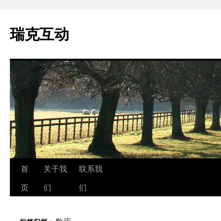
瑞克互动
跳
首
关于我
联系我
至
页
们
们
正