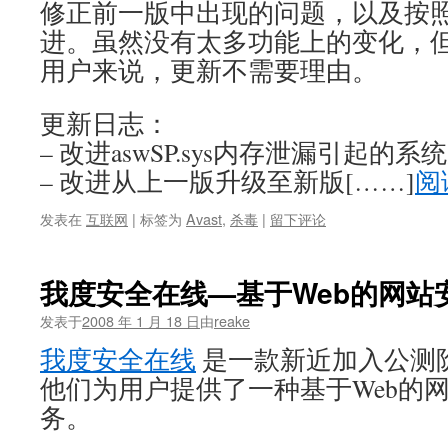
修正前一版中出现的问题，以及按
进。虽然没有太多功能上的变化，但是对
用户来说，更新不需要理由。
更新日志：
– 改进aswSP.sys内存泄漏引起的
– 改进从上一版升级至新版[……]
阅
发表在
互联网
|
标签为
Avast
,
杀毒
|
留下评论
我度安全在线—基于Web的网站
发表于
2008 年 1 月 18 日
由
reake
我度安全在线
是一款新近加入公测
他们为用户提供了一种基于Web的
务。