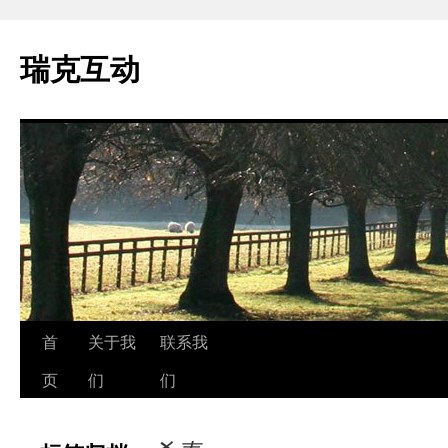
瑞克互动
跳
首
关于我
联系我
至
页
们
们
正