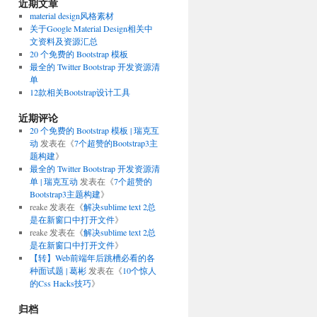
近期文章
material design风格素材
关于Google Material Design相关中
文资料及资源汇总
20 个免费的 Bootstrap 模板
最全的 Twitter Bootstrap 开发资源清
单
12款相关Bootstrap设计工具
近期评论
20 个免费的 Bootstrap 模板 | 瑞克互
动
发表在《
7个超赞的Bootstrap3主
题构建
》
最全的 Twitter Bootstrap 开发资源清
单 | 瑞克互动
发表在《
7个超赞的
Bootstrap3主题构建
》
reake
发表在《
解决sublime text 2总
是在新窗口中打开文件
》
reake
发表在《
解决sublime text 2总
是在新窗口中打开文件
》
【转】Web前端年后跳槽必看的各
种面试题 | 葛彬
发表在《
10个惊人
的Css Hacks技巧
》
归档