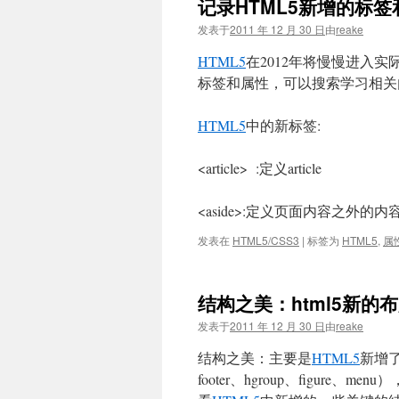
记录HTML5新增的标签
文
发表于
2011 年 12 月 30 日
由
reake
HTML5
在2012年将慢慢进入实
标签和属性，可以搜索学习相关内
HTML5
中的新标签:
<article> :定义article
<aside>:定义页面内容之外的内容
发表在
HTML5/CSS3
|
标签为
HTML5
,
属
结构之美：html5新的
发表于
2011 年 12 月 30 日
由
reake
结构之美：主要是
HTML5
新增了一
footer、hgroup、figur