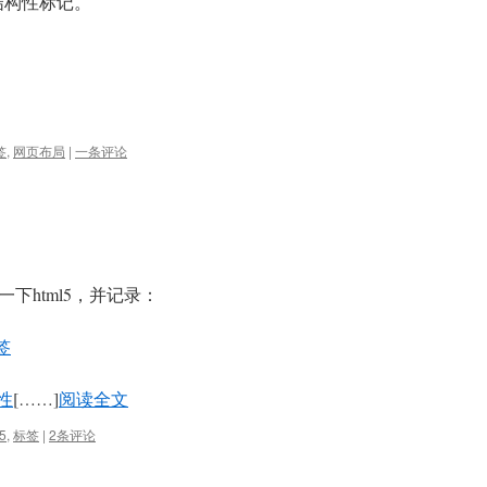
结构性标记。
签
,
网页布局
|
一条评论
下html5，并记录：
签
性
[……]
阅读全文
5
,
标签
|
2条评论