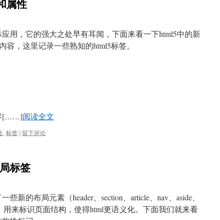
和属性
际应用，它的强大之处早有耳闻，下面来看一下html5中的新
容，这里记录一些熟知的html5标签。
[……]
阅读全文
性
,
标签
|
留下评论
布局标签
些新的布局元素（header、section、article、nav、aside、
e、menu），用来标识页面结构，使得html更语义化。下面我们就来看