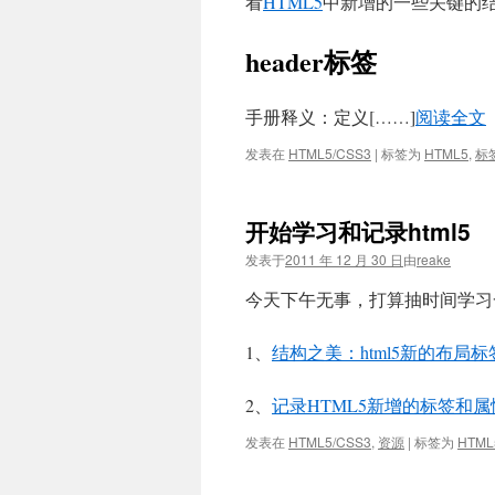
看
HTML5
中新增的一些关键的
header标签
手册释义：定义[……]
阅读全文
发表在
HTML5/CSS3
|
标签为
HTML5
,
标
开始学习和记录html5
发表于
2011 年 12 月 30 日
由
reake
今天下午无事，打算抽时间学习一
1、
结构之美：html5新的布局标
2、
记录HTML5新增的标签和属
发表在
HTML5/CSS3
,
资源
|
标签为
HTML