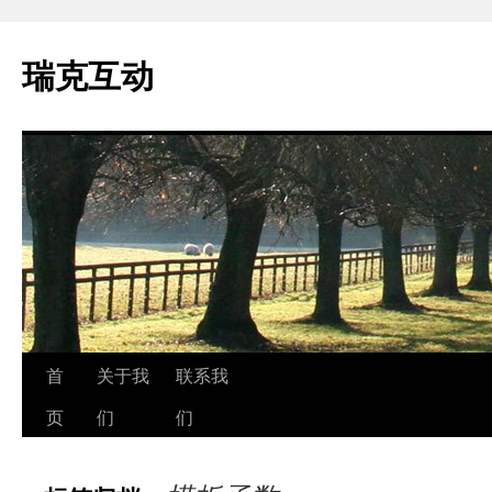
瑞克互动
跳
首
关于我
联系我
至
页
们
们
正