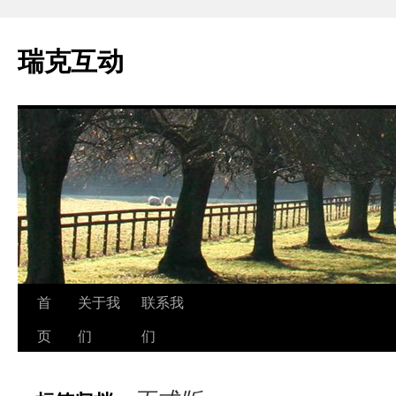
瑞克互动
跳
首
关于我
联系我
至
页
们
们
正