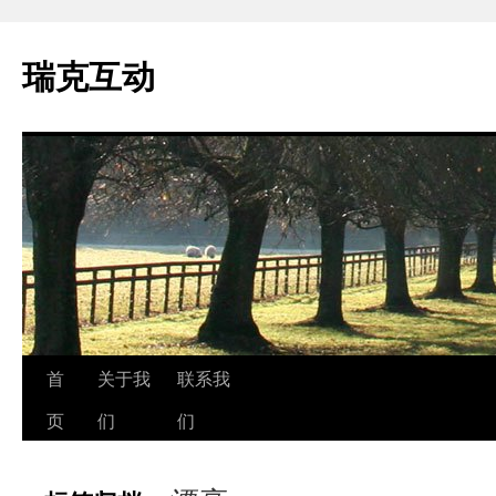
瑞克互动
跳
首
关于我
联系我
至
页
们
们
正