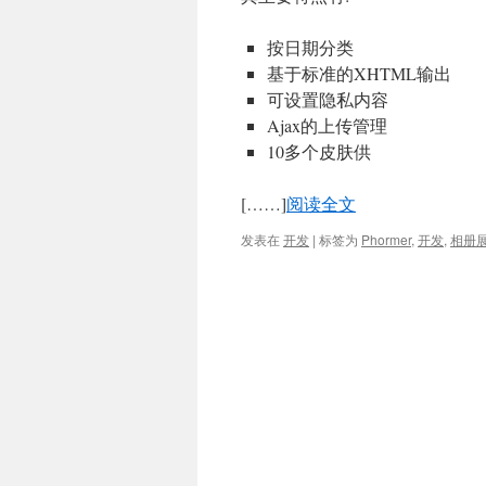
按日期分类
基于标准的XHTML输出
可设置隐私内容
Ajax的上传管理
10多个皮肤供
[……]
阅读全文
发表在
开发
|
标签为
Phormer
,
开发
,
相册