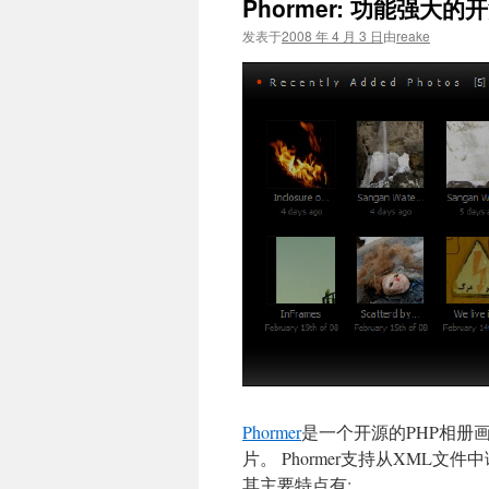
Phormer: 功能强大的开
文
发表于
2008 年 4 月 3 日
由
reake
Phormer
是一个开源的PHP相册
片。 Phormer支持从XML
其主要特点有: