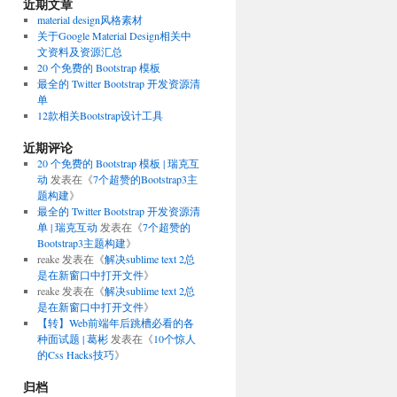
近期文章
material design风格素材
关于Google Material Design相关中
文资料及资源汇总
20 个免费的 Bootstrap 模板
最全的 Twitter Bootstrap 开发资源清
单
12款相关Bootstrap设计工具
近期评论
20 个免费的 Bootstrap 模板 | 瑞克互
动
发表在《
7个超赞的Bootstrap3主
题构建
》
最全的 Twitter Bootstrap 开发资源清
单 | 瑞克互动
发表在《
7个超赞的
Bootstrap3主题构建
》
reake
发表在《
解决sublime text 2总
是在新窗口中打开文件
》
reake
发表在《
解决sublime text 2总
是在新窗口中打开文件
》
【转】Web前端年后跳槽必看的各
种面试题 | 葛彬
发表在《
10个惊人
的Css Hacks技巧
》
归档