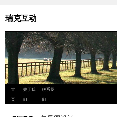
瑞克互动
跳
首
关于我
联系我
至
页
们
们
正