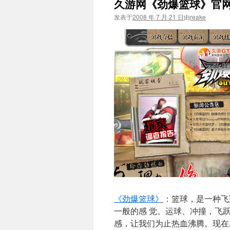
久游网《劲爆篮球》官
文
发表于
2008 年 7 月 21 日
由
reake
《劲爆篮球》
：篮球，是一种飞
一般的感 觉。运球、冲撞，飞
感，让我们为止热血沸腾。现在