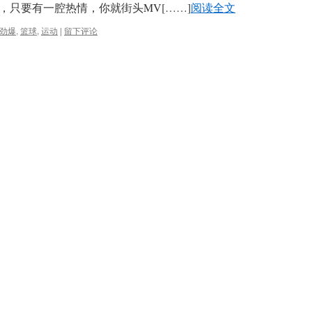
，只要有一腔热情，你就街头MV
[……]
阅读全文
劲爆
,
篮球
,
运动
|
留下评论