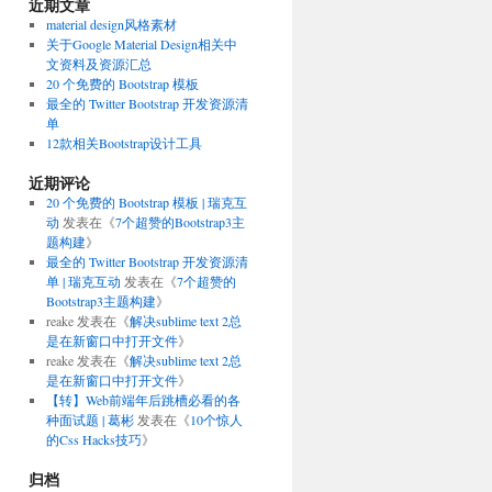
近期文章
material design风格素材
关于Google Material Design相关中
文资料及资源汇总
20 个免费的 Bootstrap 模板
最全的 Twitter Bootstrap 开发资源清
单
12款相关Bootstrap设计工具
近期评论
20 个免费的 Bootstrap 模板 | 瑞克互
动
发表在《
7个超赞的Bootstrap3主
题构建
》
最全的 Twitter Bootstrap 开发资源清
单 | 瑞克互动
发表在《
7个超赞的
Bootstrap3主题构建
》
reake
发表在《
解决sublime text 2总
是在新窗口中打开文件
》
reake
发表在《
解决sublime text 2总
是在新窗口中打开文件
》
【转】Web前端年后跳槽必看的各
种面试题 | 葛彬
发表在《
10个惊人
的Css Hacks技巧
》
归档