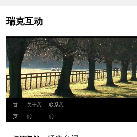
瑞克互动
跳
首
关于我
联系我
至
页
们
们
正