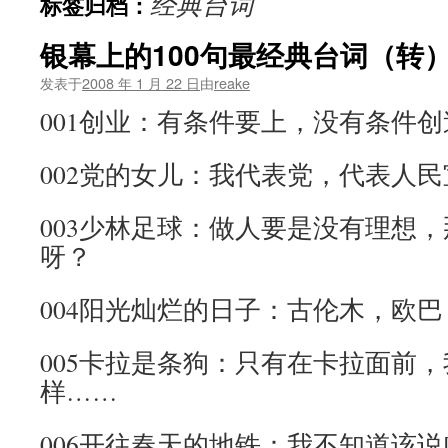
经典台词
标签归档：
文
银幕上的100句最经典台词（转
发表于
2008 年 1 月 22 日
由
reake
001创业：有条件要上，没有条件
002党的女儿：我代表党，代表人
003少林足球：做人要是没有理想
呀？
004阳光灿烂的日子：古伦木，欧巴
005卡拉是条狗：只有在卡拉面前
样……
006开往春天的地铁：我不知道该说[