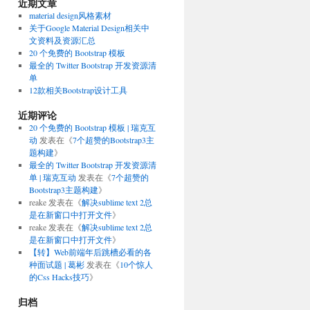
近期文章
material design风格素材
关于Google Material Design相关中
文资料及资源汇总
20 个免费的 Bootstrap 模板
最全的 Twitter Bootstrap 开发资源清
单
12款相关Bootstrap设计工具
近期评论
20 个免费的 Bootstrap 模板 | 瑞克互
动
发表在《
7个超赞的Bootstrap3主
题构建
》
最全的 Twitter Bootstrap 开发资源清
单 | 瑞克互动
发表在《
7个超赞的
Bootstrap3主题构建
》
reake
发表在《
解决sublime text 2总
是在新窗口中打开文件
》
reake
发表在《
解决sublime text 2总
是在新窗口中打开文件
》
【转】Web前端年后跳槽必看的各
种面试题 | 葛彬
发表在《
10个惊人
的Css Hacks技巧
》
归档