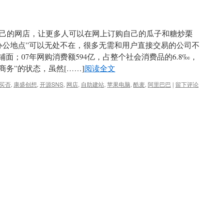
己的网店，让更多人可以在网上订购自己的瓜子和糖炒栗
办公地点”可以无处不在，很多无需和用户直接交易的公司不
面；07年网购消费额594亿，占整个社会消费品的6.8‰，
商务”的状态，虽然[……]
阅读全文
买否
,
康盛创想
,
开源SNS
,
网店
,
自助建站
,
苹果电脑
,
酷麦
,
阿里巴巴
|
留下评论