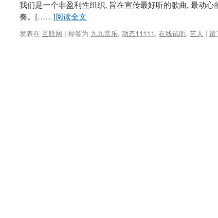
我们是一个非盈利性组织, 旨在宣传最好听的歌曲, 最动心的
奏。
[……]
阅读全文
发表在
互联网
|
标签为
九九音乐
,
动态11111
,
在线试听
,
艺人
|
留