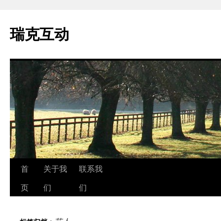
瑞克互动
跳
首
关于我
联系我
至
页
们
们
正