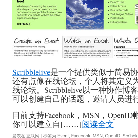
Scribblelive
是一个提供类似于简易协作
还有点像在线论坛，个人将其定义
线论坛。Scribblelive以一种协
可以创建自己的话题，邀请人员进
目前支持Facebook，MSN，Ope
你可以建立自[……]
阅读全文
发表在
互联网
|
标签为
Event
,
Facebook
,
MSN
,
OpenID
,
Scribble