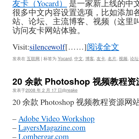
友卡（Yocard）
是一家新上线的中
很多中文内容设置选项，比如添加
站、论坛、主流博客、视频（这里
访问友卡网站体验。
Visit:
silencewolf
[……]
阅读全文
发表在
互联网
|
标签为
Yocard
,
中文
,
博客
,
友卡
,
名片
,
视频
,
论坛
20 余款 Photoshop 视频教程
发表于
2008 年 2 月 17 日
由
reake
20 余款 Photoshop 视频教程资源网
–
Adobe Video Workshop
–
LayersMagazine.com
–
Lombergar.com