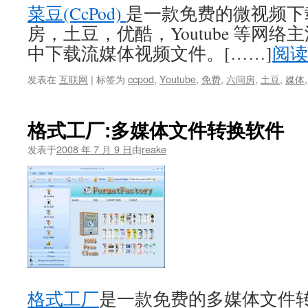
菜豆(CcPod)
是一款免费的微视频下
房，土豆，优酷，Youtube 等网
中下载流媒体视频文件。[……]
阅读
发表在
互联网
|
标签为
ccpod
,
Youtube
,
免费
,
六间房
,
土豆
,
媒体
格式工厂:多媒体文件转换软件
发表于
2008 年 7 月 9 日
由
reake
格式工厂
是一款免费的多媒体文件