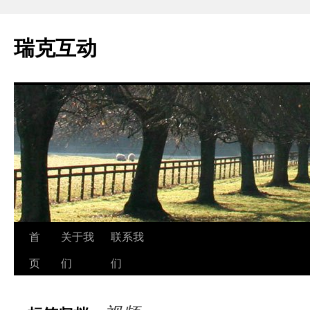
瑞克互动
跳
首
关于我
联系我
至
页
们
们
正