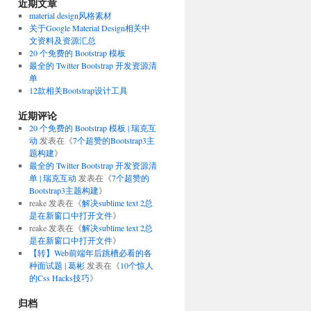
近期文章
material design风格素材
关于Google Material Design相关中
文资料及资源汇总
20 个免费的 Bootstrap 模板
最全的 Twitter Bootstrap 开发资源清
单
12款相关Bootstrap设计工具
近期评论
20 个免费的 Bootstrap 模板 | 瑞克互
动
发表在《
7个超赞的Bootstrap3主
题构建
》
最全的 Twitter Bootstrap 开发资源清
单 | 瑞克互动
发表在《
7个超赞的
Bootstrap3主题构建
》
reake
发表在《
解决sublime text 2总
是在新窗口中打开文件
》
reake
发表在《
解决sublime text 2总
是在新窗口中打开文件
》
【转】Web前端年后跳槽必看的各
种面试题 | 葛彬
发表在《
10个惊人
的Css Hacks技巧
》
归档