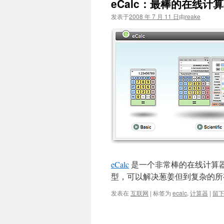
eCalc：最棒的在线计
文
发表于
2008 年 7 月 11 日
由
reake
eCalc
是一个非常棒的在线计算器，包
型，可以解决葱姜但到复杂的所
发表在
互联网
|
标签为
ecalc
,
计算器
|
留