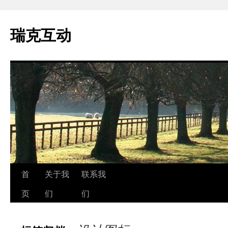
瑞克互动
跳
首
关于我
联系我
至
页
们
们
正