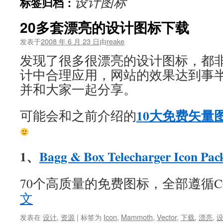
设计图标
标签归档：
文
20多套漂亮的设计图标下载
发表于
2008 年 6 月 23 日
由
reake
发现了很多很漂亮的设计图标，都
计中合理应用，网站的效果达到事
并和大家一起分享。
10大免费矢量
可能会和之前介绍的
1、
Bagg & Box Telecharger Icon Pac
70个高质量的免费图标，全部遵循C
文
发表在
设计
,
资源
|
标签为
Icon
,
Mammoth
,
Vector
,
下载
,
漂亮
,