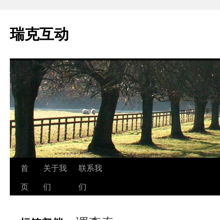
瑞克互动
跳
首
关于我
联系我
至
页
们
们
正