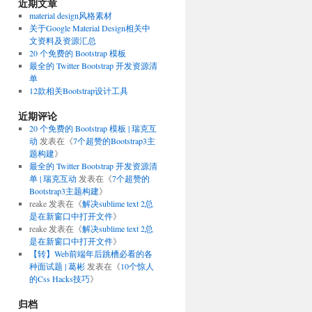
近期文章
material design风格素材
关于Google Material Design相关中
文资料及资源汇总
20 个免费的 Bootstrap 模板
最全的 Twitter Bootstrap 开发资源清
单
12款相关Bootstrap设计工具
近期评论
20 个免费的 Bootstrap 模板 | 瑞克互
动
发表在《
7个超赞的Bootstrap3主
题构建
》
最全的 Twitter Bootstrap 开发资源清
单 | 瑞克互动
发表在《
7个超赞的
Bootstrap3主题构建
》
reake
发表在《
解决sublime text 2总
是在新窗口中打开文件
》
reake
发表在《
解决sublime text 2总
是在新窗口中打开文件
》
【转】Web前端年后跳槽必看的各
种面试题 | 葛彬
发表在《
10个惊人
的Css Hacks技巧
》
归档