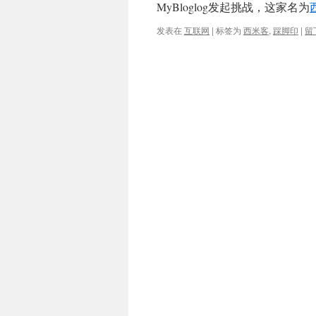
MyBloglog发起挑战，这家名为
发表在
互联网
|
标签为
西米客
,
踩脚印
|
留