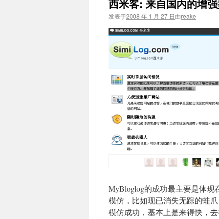
西米客: 来自国内的增
文
发表于
2008 年 1 月 27 日
由
reake
MyBloglog的成功最主要
模仿，比如现已消失无踪的蛙爪
模仿成功，基本上是来得快，去