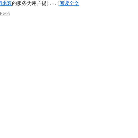
西米客
的服务为用户提[……]
阅读全文
下评论