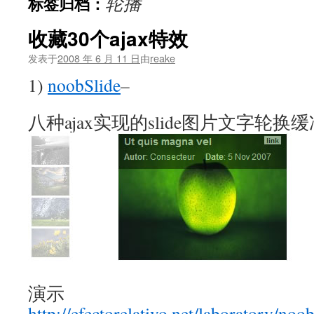
轮播
标签归档：
文
收藏30个ajax特效
发表于
2008 年 6 月 11 日
由
reake
1)
noobSlide
–
八种ajax实现的slide图片文字轮
演示
http://efectorelativo.net/laboratory/no