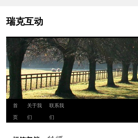
瑞克互动
跳
首
关于我
联系我
至
页
们
们
正