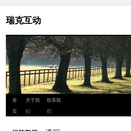
瑞克互动
跳
首
关于我
联系我
至
页
们
们
正