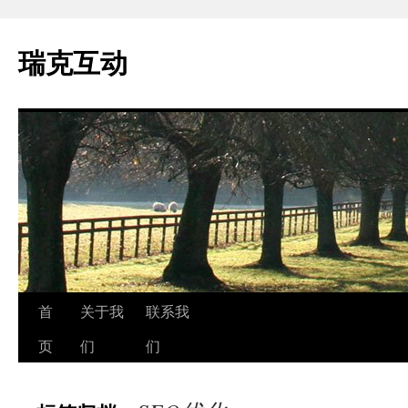
瑞克互动
跳
首
关于我
联系我
至
页
们
们
正