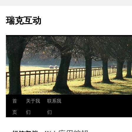
瑞克互动
跳
首
关于我
联系我
至
页
们
们
正