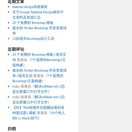
近期文章
material design风格素材
关于Google Material Design相关中
文资料及资源汇总
20 个免费的 Bootstrap 模板
最全的 Twitter Bootstrap 开发资源清
单
12款相关Bootstrap设计工具
近期评论
20 个免费的 Bootstrap 模板 | 瑞克互
动
发表在《
7个超赞的Bootstrap3主
题构建
》
最全的 Twitter Bootstrap 开发资源清
单 | 瑞克互动
发表在《
7个超赞的
Bootstrap3主题构建
》
reake
发表在《
解决sublime text 2总
是在新窗口中打开文件
》
reake
发表在《
解决sublime text 2总
是在新窗口中打开文件
》
【转】Web前端年后跳槽必看的各
种面试题 | 葛彬
发表在《
10个惊人
的Css Hacks技巧
》
归档