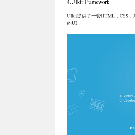
4.UIkit Framework
UIkit提供了一套HTML，C
的UI