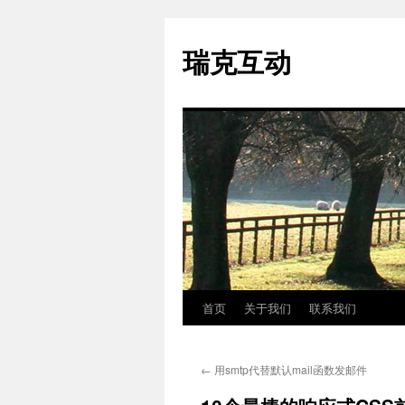
瑞克互动
首页
关于我们
联系我们
跳
至
←
用smtp代替默认mail函数发邮件
正