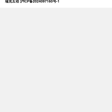
瑞克互动
沪ICP备2024097160号-1