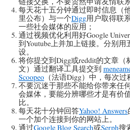
链接交换，不要贸然申请友情联
每天花十五分钟通过即时信息（
里公布）与一个
Digg
用户取得联
一些社会媒体的应用；
通过视频优化利用好Google Univ
到Youtube上并加上链接。分别
设。
将你提交到Digg或reddit的文
文）通过翻译工具提交到
meneam
Scoopeo
（法语Digg）中，每次
不要沉迷于那些不能给你带来任
会媒体，要能分辨哪些才是有价
比。
每天花十分钟回答
Yahoo! Answers
一个加个连接到你的网站上。
通过
Google Blog Search
或
Serph
搜