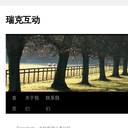
瑞克互动
跳
首
关于我
联系我
至
页
们
们
正
←
Scrnshots：在线截屏分享社区