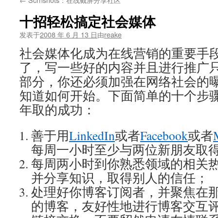
文
十招轻松搞定社会媒体
发表于
2008 年 6 月 13 日
由
reake
社会媒体化成为在线营销的重要手
了，写一些好的内容并且进行推广
部分，你还必须加强在网络社会的
知道如何开始。下面简单的十个步骤将
年取的成功：
善于用
LinkedIn
或者
Facebook
或者
每周一小时至少与两位新朋友取
每周两小时到你熟悉领域的相关
并分享知识，取得别人的信任；
处理好你博客订阅者，并聚焦在
的博客，友好性地进行博客交互