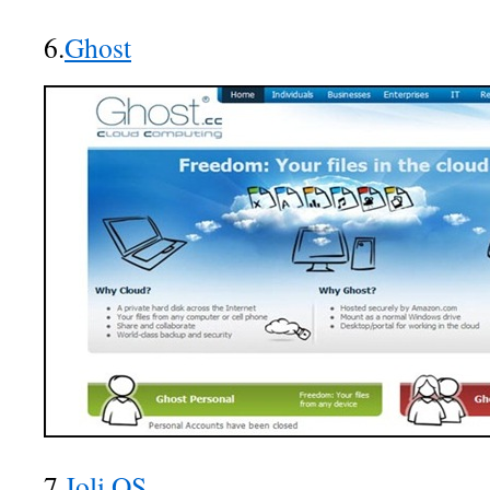
6.
Ghost
7.
Joli OS