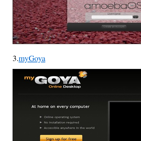
3.
myGoya