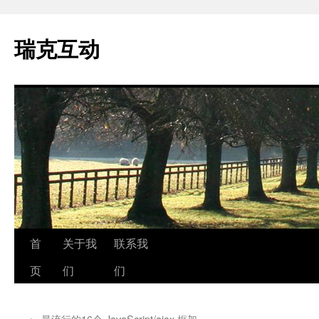
瑞克互动
跳
首
关于我
联系我
至
页
们
们
正
←
最流行的16个 JavaScript/ajax 框架