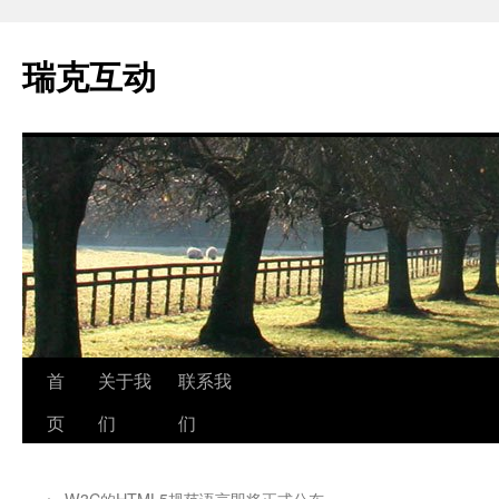
瑞克互动
跳
首
关于我
联系我
至
页
们
们
正
←
W3C的HTML5规范语言即将正式公布