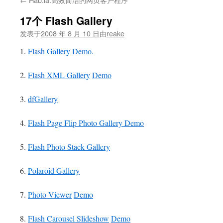
文
17个 Flash Gallery
发表于
2008 年 8 月 10 日
由
reake
1.
Flash Gallery
Demo.
2.
Flash XML Gallery
Demo
3.
dfGallery
4.
Flash Page Flip Photo Gallery
Demo
5.
Flash Photo Stack Gallery
6.
Polaroid Gallery
7.
Photo Viewer
Demo
8.
Flash Carousel Slideshow
Demo