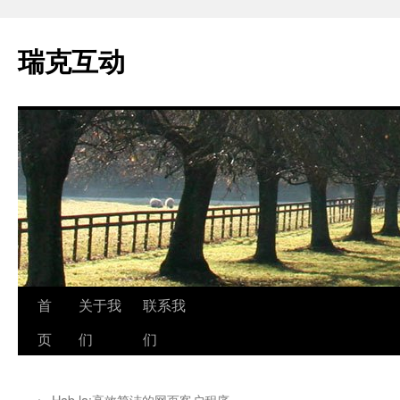
瑞克互动
跳
首
关于我
联系我
至
页
们
们
正
←
Hab.la:高效简洁的网页客户程序