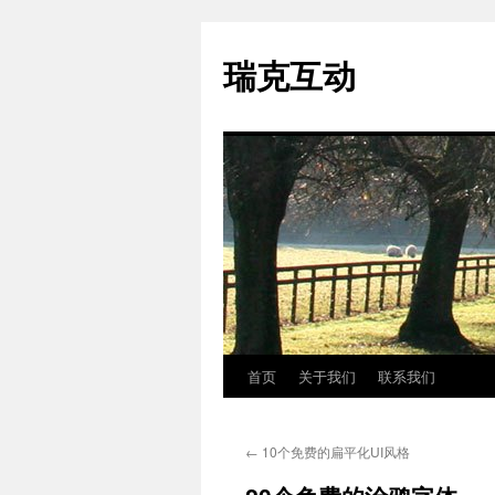
瑞克互动
首页
关于我们
联系我们
跳
至
←
10个免费的扁平化UI风格
正