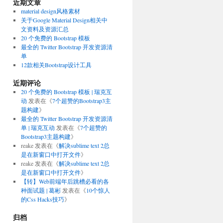
近期文章
material design风格素材
关于Google Material Design相关中
文资料及资源汇总
20 个免费的 Bootstrap 模板
最全的 Twitter Bootstrap 开发资源清
单
12款相关Bootstrap设计工具
近期评论
20 个免费的 Bootstrap 模板 | 瑞克互
动
发表在《
7个超赞的Bootstrap3主
题构建
》
最全的 Twitter Bootstrap 开发资源清
单 | 瑞克互动
发表在《
7个超赞的
Bootstrap3主题构建
》
reake
发表在《
解决sublime text 2总
是在新窗口中打开文件
》
reake
发表在《
解决sublime text 2总
是在新窗口中打开文件
》
【转】Web前端年后跳槽必看的各
种面试题 | 葛彬
发表在《
10个惊人
的Css Hacks技巧
》
归档