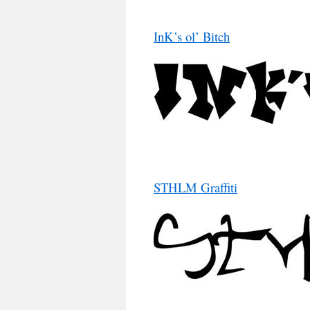
InK’s ol’ Bitch
STHLM Graffiti